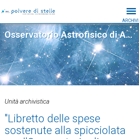
Tog
ARCHIVI
Osservatorio Astrofisico di Arcetri
Unità archivistica
"Libretto delle spese
sostenute alla spicciolata