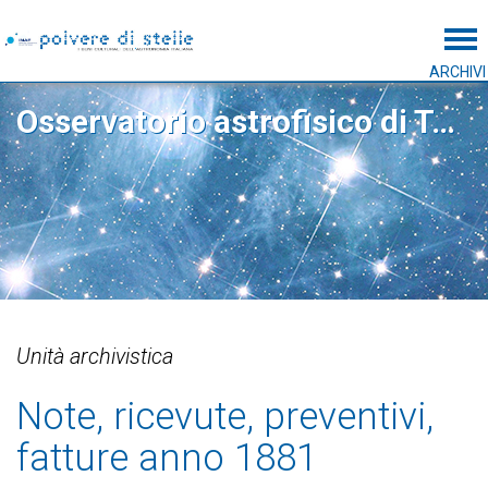
Tog
ARCHIVI
Osservatorio astrofisico di Torino
Unità archivistica
Note, ricevute, preventivi,
fatture anno 1881