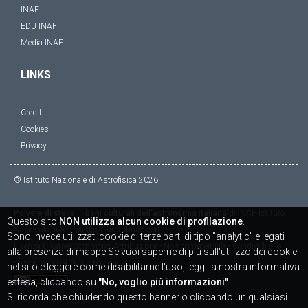
INAF
EDU INAF
Media INAF
LINKS
Crediti
Cookies
Privacy
© Istituto Nazionale di Astrofisica
2026
Polvere di stelle : i beni culturali dell'astronomia italiana
di
INAF Istituto
Questo sito
NON utilizza alcun cookie di profilazione
.
Nazionale di Astrofisica
è distribuito con
Sono invece utilizzati cookie di terze parti di tipo "analytic" e legati
Licenza
Creative Commons Attribuzione - Non commerciale - Condividi allo
alla presenza di mappe.Se vuoi saperne di più sull'utilizzo dei cookie
stesso modo 4.0 Internazionale
nel sito e leggere come disabilitarne l'uso, leggi la nostra informativa
estesa, cliccando su
"No, voglio più informazioni"
.
Si ricorda che chiudendo questo banner o cliccando un qualsiasi