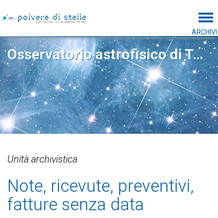
Tog
ARCHIVI
Osservatorio astrofisico di Torino
Unità archivistica
Note, ricevute, preventivi,
fatture senza data