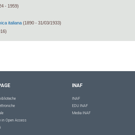
4 - 1959)
ca italiana
(1890 - 31/03/1933)
916)
PAGE
INAF
iblioteche
INAF
ettroniche
EDU INAF
ale
Media INAF
e in Open Access
i