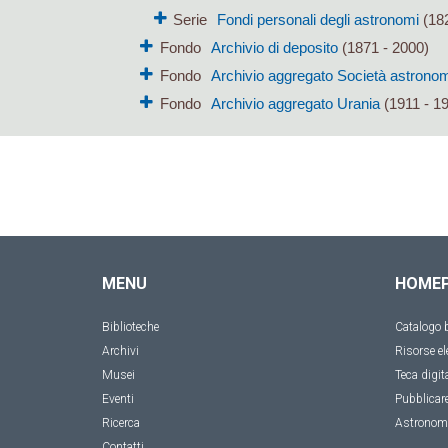
Serie
Fondi personali degli astronomi
(182
Fondo
Archivio di deposito
(1871 - 2000)
Fondo
Archivio aggregato Società astronomi
Fondo
Archivio aggregato Urania
(1911 - 1
MENU
HOME
Biblioteche
Catalogo b
Archivi
Risorse el
Musei
Teca digit
Eventi
Pubblicar
Ricerca
Astronom
Contatti