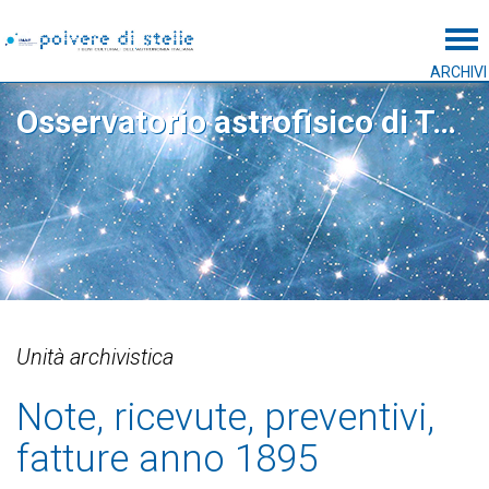
Tog
ARCHIVI
Osservatorio astrofisico di Torino
Unità archivistica
Note, ricevute, preventivi,
fatture anno 1895