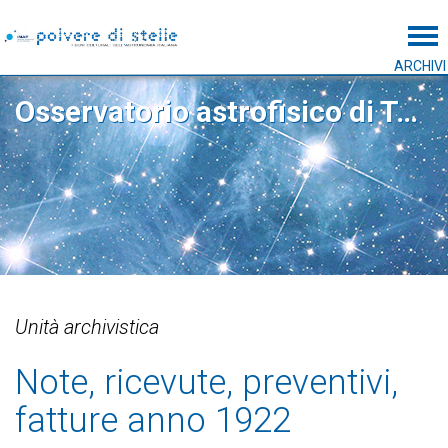
Tog
ARCHIVI
Osservatorio astrofisico di Torino
Unità archivistica
Note, ricevute, preventivi,
fatture anno 1922