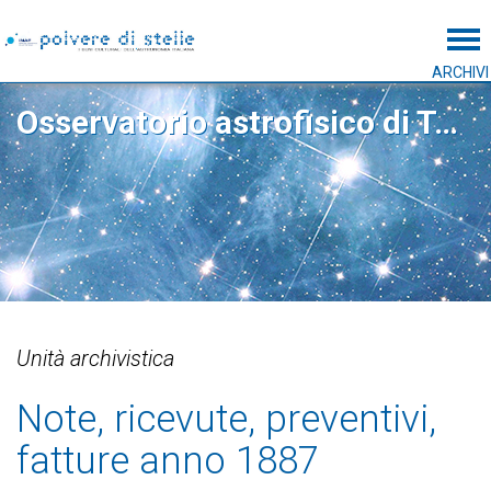
Tog
ARCHIVI
Osservatorio astrofisico di Torino
Unità archivistica
Note, ricevute, preventivi,
fatture anno 1887