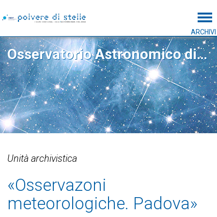
Tog
ARCHIVI
Osservatorio Astronomico di Padova
Unità archivistica
«Osservazoni
meteorologiche. Padova»