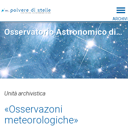
Tog
ARCHIVI
Osservatorio Astronomico di Padova
Unità archivistica
«Osservazoni
meteorologiche»