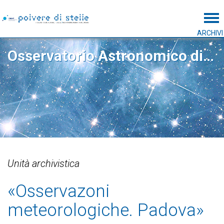
Tog
ARCHIVI
Osservatorio Astronomico di Padova
Unità archivistica
«Osservazoni
meteorologiche. Padova»