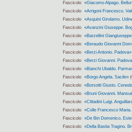
Fascicolo
«Giacomo Alpago. Bellu
Fascicolo
«Arrigoni Francesco. Va
Fascicolo
«Asquini Girolamo. Udin
Fascicolo
«Avanzini Giuseppe. Bog
Fascicolo
«Barzellini Giangiuseppe
Fascicolo
«Beraudo Giovanni Dome
Fascicolo
«Berzi Antonio. Padova»
Fascicolo
«Berzi Giovanni. Padov
Fascicolo
«Bianchi Ubaldo. Parma
Fascicolo
«Borgo Angela. Sacile»
(
Fascicolo
«Borsotti Giusto. Cened
Fascicolo
«Bruni Giovanni. Mansu
Fascicolo
«Cittadini Luigi. Anguillar
Fascicolo
«Colle Francesco Maria.
Fascicolo
«De Bin Domenico. Este
Fascicolo
«Della Bastia Tragino. B