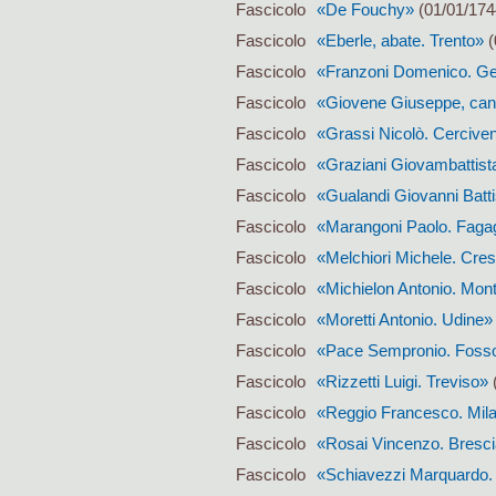
Fascicolo
«De Fouchy»
(01/01/174
Fascicolo
«Eberle, abate. Trento»
(
Fascicolo
«Franzoni Domenico. G
Fascicolo
«Giovene Giuseppe, cano
Fascicolo
«Grassi Nicolò. Cercive
Fascicolo
«Graziani Giovambattist
Fascicolo
«Gualandi Giovanni Batti
Fascicolo
«Marangoni Paolo. Faga
Fascicolo
«Melchiori Michele. Cre
Fascicolo
«Michielon Antonio. Mon
Fascicolo
«Moretti Antonio. Udine»
Fascicolo
«Pace Sempronio. Fos
Fascicolo
«Rizzetti Luigi. Treviso»
(
Fascicolo
«Reggio Francesco. Mila
Fascicolo
«Rosai Vincenzo. Bresc
Fascicolo
«Schiavezzi Marquardo.