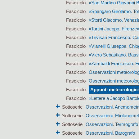
Fascicolo
«San Martino Giovanni Ba
Fascicolo
«Spangaro Girolamo. T
Fascicolo
«Storti Giacomo. Venezi
Fascicolo
«Tartini Jacopo. Firenze
Fascicolo
«Trivisan Francesco. Ca
Fascicolo
«Vianelli Giuseppe. Chio
Fascicolo
«Viero Sebastiano. Bas
Fascicolo
«Zambaldi Francesco. Fe
Fascicolo
Osservazioni meteorolog
Fascicolo
Osservazioni meteorolog
Fascicolo
Appunti meteorologici
Fascicolo
«Lettere a Jacopo Barto
Sottoserie
Osservazioni. Anemometr
Sottoserie
Osservazioni. Eliofanomet
Sottoserie
Osservazioni. Termografo
Sottoserie
Osservazioni. Barografo