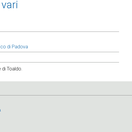
vari
ico di Padova
 di Toaldo.
a