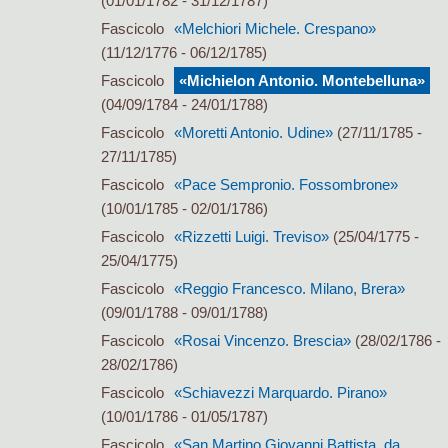
(01/01/1782 - 31/12/1787)
Fascicolo
«Melchiori Michele. Crespano»
(11/12/1776 - 06/12/1785)
Fascicolo
«Michielon Antonio. Montebelluna»
(04/09/1784 - 24/01/1788)
Fascicolo
«Moretti Antonio. Udine»
(27/11/1785 -
27/11/1785)
Fascicolo
«Pace Sempronio. Fossombrone»
(10/01/1785 - 02/01/1786)
Fascicolo
«Rizzetti Luigi. Treviso»
(25/04/1775 -
25/04/1775)
Fascicolo
«Reggio Francesco. Milano, Brera»
(09/01/1788 - 09/01/1788)
Fascicolo
«Rosai Vincenzo. Brescia»
(28/02/1786 -
28/02/1786)
Fascicolo
«Schiavezzi Marquardo. Pirano»
(10/01/1786 - 01/05/1787)
Fascicolo
«San Martino Giovanni Battista, da.