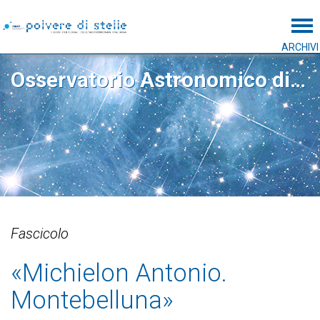
Tog
ARCHIVI
Osservatorio Astronomico di Padova
Fascicolo
«Michielon Antonio.
Montebelluna»