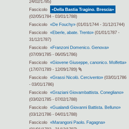
24/02/1785)
Fascicolo
«Della Bastia Tragino. Brescia»
(02/05/1784 - 03/01/1788)
Fascicolo
«De Fouchy»
(01/01/1744 - 31/12/1744)
Fascicolo
«Eberle, abate. Trento»
(01/01/1787 -
31/12/1787)
Fascicolo
«Franzoni Domenico. Genova»
(07/09/1785 - 06/05/1786)
Fascicolo
«Giovene Giuseppe, canonico. Molfetta»
(17/07/1789 - 12/09/1789)
Fascicolo
«Grassi Nicolò. Cercivento»
(03/01/1786
- 03/01/1786)
Fascicolo
«Graziani Giovambattista. Conegliano»
(03/02/1785 - 07/02/1788)
Fascicolo
«Gualandi Giovanni Battista. Belluno»
(03/12/1786 - 04/01/1788)
Fascicolo
«Marangoni Paolo. Fagagna»