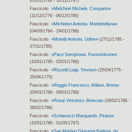
(01/01/1782 - 31/12/1787)
Fascicolo
«Melchiori Michele. Crespano»
(11/12/1776 - 06/12/1785)
Fascicolo
«Michielon Antonio. Montebelluna»
(04/09/1784 - 24/01/1788)
Fascicolo
«Moretti Antonio. Udine»
(27/11/1785 -
27/11/1785)
Fascicolo
«Pace Sempronio. Fossombrone»
(10/01/1785 - 02/01/1786)
Fascicolo
«Rizzetti Luigi. Treviso»
(25/04/1775 -
25/04/1775)
Fascicolo
«Reggio Francesco. Milano, Brera»
(09/01/1788 - 09/01/1788)
Fascicolo
«Rosai Vincenzo. Brescia»
(28/02/1786 -
28/02/1786)
Fascicolo
«Schiavezzi Marquardo. Pirano»
(10/01/1786 - 01/05/1787)
Fascicolo
«San Martino Giovanni Battista, da.