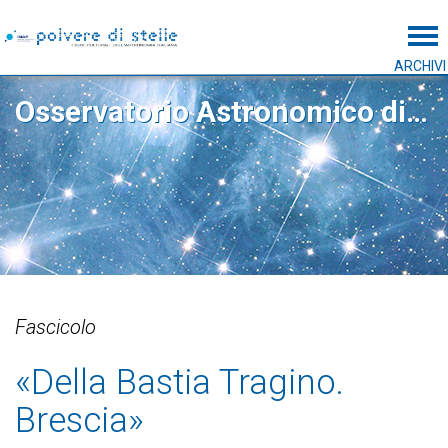
Tog
ARCHIVI
Osservatorio Astronomico di Padova
Fascicolo
«Della Bastia Tragino.
Brescia»