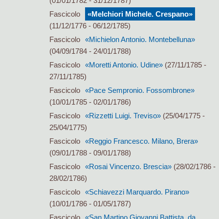
(01/01/1782 - 31/12/1787)
Fascicolo
«Melchiori Michele. Crespano»
(11/12/1776 - 06/12/1785)
Fascicolo
«Michielon Antonio. Montebelluna»
(04/09/1784 - 24/01/1788)
Fascicolo
«Moretti Antonio. Udine»
(27/11/1785 -
27/11/1785)
Fascicolo
«Pace Sempronio. Fossombrone»
(10/01/1785 - 02/01/1786)
Fascicolo
«Rizzetti Luigi. Treviso»
(25/04/1775 -
25/04/1775)
Fascicolo
«Reggio Francesco. Milano, Brera»
(09/01/1788 - 09/01/1788)
Fascicolo
«Rosai Vincenzo. Brescia»
(28/02/1786 -
28/02/1786)
Fascicolo
«Schiavezzi Marquardo. Pirano»
(10/01/1786 - 01/05/1787)
Fascicolo
«San Martino Giovanni Battista, da.