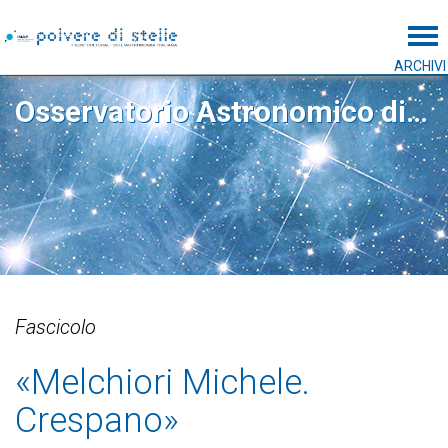
Tog
ARCHIVI
Osservatorio Astronomico di Padova
Fascicolo
«Melchiori Michele.
Crespano»