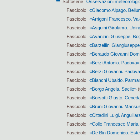
Sottoserie
Osservazioni meteorologic
Fascicolo
«Giacomo Alpago. Bellu
Fascicolo
«Arrigoni Francesco. Va
Fascicolo
«Asquini Girolamo. Udin
Fascicolo
«Avanzini Giuseppe. Bog
Fascicolo
«Barzellini Giangiuseppe
Fascicolo
«Beraudo Giovanni Dome
Fascicolo
«Berzi Antonio. Padova»
Fascicolo
«Berzi Giovanni. Padov
Fascicolo
«Bianchi Ubaldo. Parma
Fascicolo
«Borgo Angela. Sacile»
(
Fascicolo
«Borsotti Giusto. Cened
Fascicolo
«Bruni Giovanni. Mansu
Fascicolo
«Cittadini Luigi. Anguillar
Fascicolo
«Colle Francesco Maria.
Fascicolo
«De Bin Domenico. Este