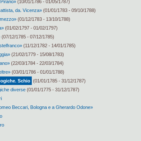
 Pirano»
(10/01/1786 - 01/05/1787)
ttista, da. Vicenza»
(01/01/1783 - 09/10/1788)
olmezzo»
(01/12/1783 - 13/10/1788)
a»
(01/02/1797 - 01/02/1797)
»
(07/12/1785 - 07/12/1785)
stelfranco»
(11/12/1782 - 14/01/1785)
ggia»
(21/02/1779 - 15/08/1783)
sano»
(22/03/1784 - 22/03/1784)
ltre»
(03/01/1786 - 01/01/1788)
ogiche. Schio
(01/01/1785 - 31/12/1787)
iche diverse
(01/01/1775 - 31/12/1787)
i
lomeo Beccari, Bologna e a Gherardo Odone»
o
ro