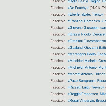
Fascicolo
«Della Bastia Tragino. B
Fascicolo
«De Fouchy»
(01/01/174
Fascicolo
«Eberle, abate. Trento»
(
Fascicolo
«Franzoni Domenico. G
Fascicolo
«Giovene Giuseppe, cano
Fascicolo
«Grassi Nicolò. Cercive
Fascicolo
«Graziani Giovambattist
Fascicolo
«Gualandi Giovanni Batti
Fascicolo
«Marangoni Paolo. Faga
Fascicolo
«Melchiori Michele. Cre
Fascicolo
«Michielon Antonio. Mon
Fascicolo
«Moretti Antonio. Udine»
Fascicolo
«Pace Sempronio. Fos
Fascicolo
«Rizzetti Luigi. Treviso»
(
Fascicolo
«Reggio Francesco. Mila
Fascicolo
«Rosai Vincenzo. Bresc