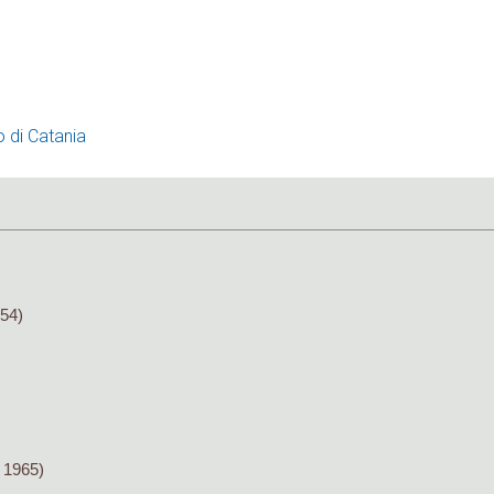
o di Catania
54)
 1965)