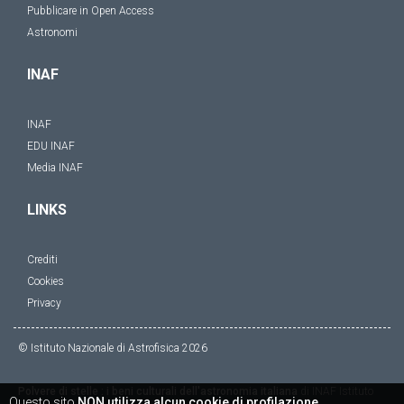
Pubblicare in Open Access
Astronomi
INAF
INAF
EDU INAF
Media INAF
LINKS
Crediti
Cookies
Privacy
© Istituto Nazionale di Astrofisica
2026
Polvere di stelle : i beni culturali dell'astronomia italiana
di
INAF Istituto
Questo sito
NON utilizza alcun cookie di profilazione
.