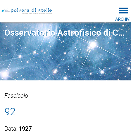
Tog
ARCHIVI
Osservatorio Astrofisico di Catania
Fascicolo
92
Data
1927