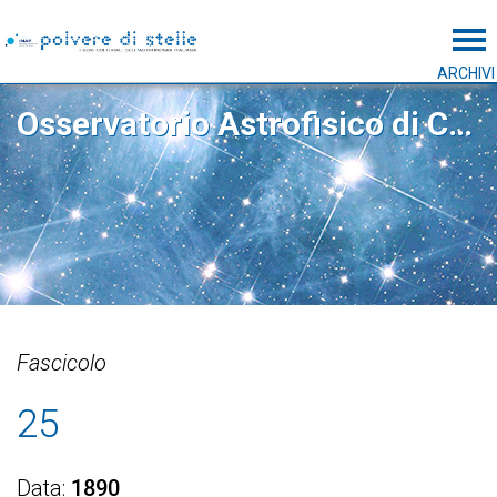
Tog
ARCHIVI
Osservatorio Astrofisico di Catania
Fascicolo
25
Data
1890