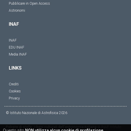
Pubblicare in Open Access
Astronomi
INAF
INAF
EDU INAF
Media INAF
LINKS
Crediti
Cookies
Privacy
© Istituto Nazionale di Astrofisica
2026
Polvere di stelle : i beni culturali dell'astronomia italiana
di
INAF Istituto
Questo sito
NON utilizza alcun cookie di profilazione
.