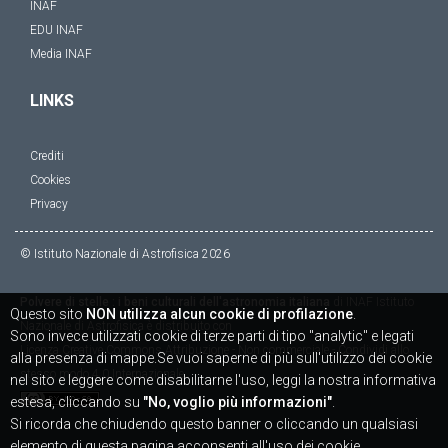
INAF
EDU INAF
Media INAF
LINKS
Crediti
Cookies
Privacy
© Istituto Nazionale di Astrofisica
2026
Polvere di stelle : i beni culturali dell'astronomia italiana
di
INAF Istituto
Questo sito
NON utilizza alcun cookie di profilazione
.
Nazionale di Astrofisica
è distribuito con
Sono invece utilizzati cookie di terze parti di tipo "analytic" e legati
Licenza
Creative Commons Attribuzione - Non commerciale - Condividi allo
alla presenza di mappe.Se vuoi saperne di più sull'utilizzo dei cookie
stesso modo 4.0 Internazionale
nel sito e leggere come disabilitarne l'uso, leggi la nostra informativa
estesa, cliccando su
"No, voglio più informazioni"
.
Si ricorda che chiudendo questo banner o cliccando un qualsiasi
elemento di questa pagina acconsenti all'uso dei cookie.