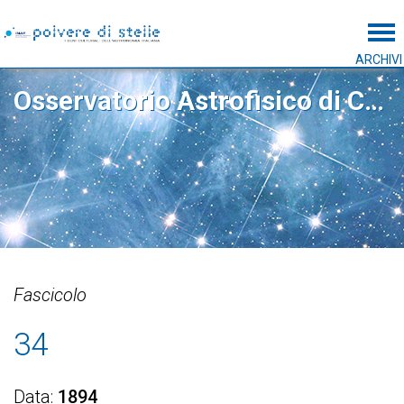
Tog
ARCHIVI
Osservatorio Astrofisico di Catania
Fascicolo
34
Data
1894