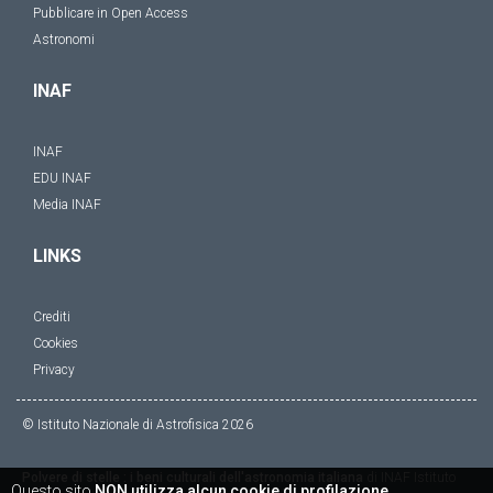
Pubblicare in Open Access
Astronomi
INAF
INAF
EDU INAF
Media INAF
LINKS
Crediti
Cookies
Privacy
© Istituto Nazionale di Astrofisica
2026
Polvere di stelle : i beni culturali dell'astronomia italiana
di
INAF Istituto
Questo sito
NON utilizza alcun cookie di profilazione
.