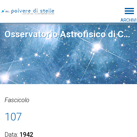
Tog
ARCHIVI
Osservatorio Astrofisico di Catania
Fascicolo
107
Data
1942