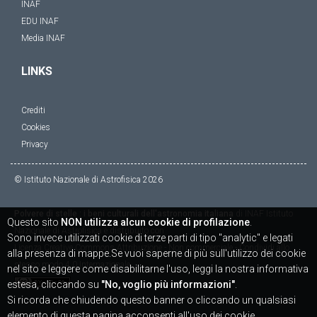
INAF
EDU INAF
Media INAF
LINKS
Crediti
Cookies
Privacy
© Istituto Nazionale di Astrofisica
2026
Polvere di stelle : i beni culturali dell'astronomia italiana
di
INAF Istituto
Questo sito
NON utilizza alcun cookie di profilazione
.
Nazionale di Astrofisica
è distribuito con
Sono invece utilizzati cookie di terze parti di tipo "analytic" e legati
Licenza
Creative Commons Attribuzione - Non commerciale - Condividi allo
alla presenza di mappe.Se vuoi saperne di più sull'utilizzo dei cookie
stesso modo 4.0 Internazionale
nel sito e leggere come disabilitarne l'uso, leggi la nostra informativa
estesa, cliccando su
"No, voglio più informazioni"
.
Si ricorda che chiudendo questo banner o cliccando un qualsiasi
elemento di questa pagina acconsenti all'uso dei cookie.