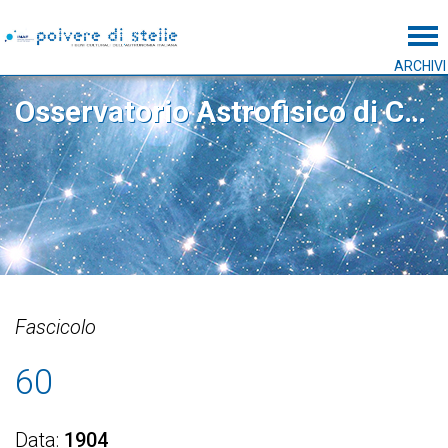
Tog
ARCHIVI
Osservatorio Astrofisico di Catania
Fascicolo
60
Data
1904