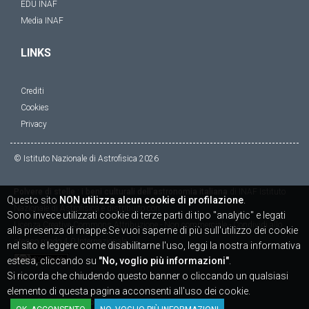
EDU INAF
Media INAF
LINKS
Crediti
Cookies
Privacy
© Istituto Nazionale di Astrofisica
2026
Polvere di stelle : i beni culturali dell'astronomia italiana
di
INAF Istituto
Questo sito
NON utilizza alcun cookie di profilazione
.
Nazionale di Astrofisica
è distribuito con
Sono invece utilizzati cookie di terze parti di tipo "analytic" e legati
Licenza
Creative Commons Attribuzione - Non commerciale - Condividi allo
alla presenza di mappe.Se vuoi saperne di più sull'utilizzo dei cookie
stesso modo 4.0 Internazionale
nel sito e leggere come disabilitarne l'uso, leggi la nostra informativa
estesa, cliccando su
"No, voglio più informazioni"
.
Si ricorda che chiudendo questo banner o cliccando un qualsiasi
elemento di questa pagina acconsenti all'uso dei cookie.
Powered by
SICAPWeb