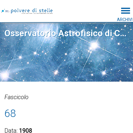
Tog
ARCHIVI
Osservatorio Astrofisico di Catania
Fascicolo
68
Data
1908