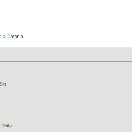
o di Catania
54)
 1965)