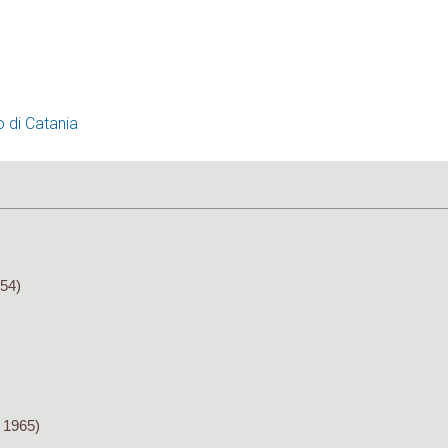
o di Catania
54)
 1965)