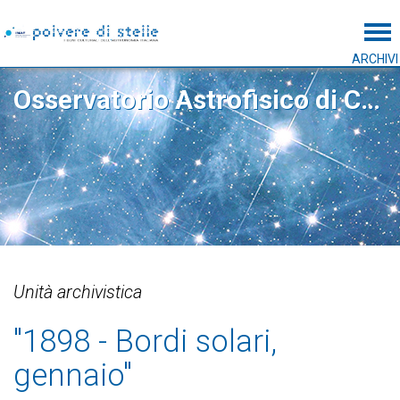
Tog
ARCHIVI
Osservatorio Astrofisico di Catania
Unità archivistica
"1898 - Bordi solari,
gennaio"