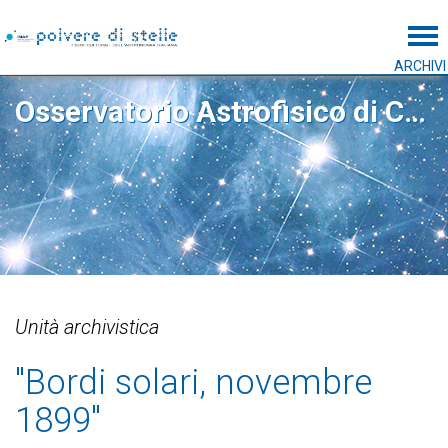
Tog
ARCHIVI
Osservatorio Astrofisico di Catania
Unità archivistica
"Bordi solari, novembre
1899"