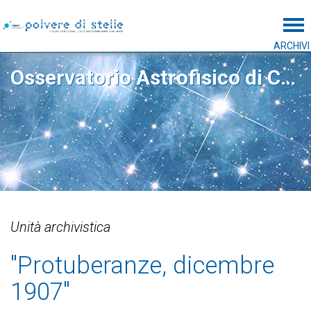
Tog
ARCHIVI
Osservatorio Astrofisico di Catania
Unità archivistica
"Protuberanze, dicembre
1907"