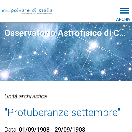
Tog
ARCHIVI
Osservatorio Astrofisico di Catania
Unità archivistica
"Protuberanze settembre"
Data
01/09/1908 - 29/09/1908