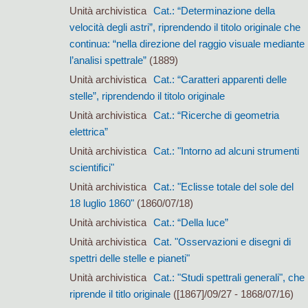
Unità archivistica
Cat.: “Determinazione della
velocità degli astri”, riprendendo il titolo originale che
continua: “nella direzione del raggio visuale mediante
l’analisi spettrale”
(1889)
Unità archivistica
Cat.: “Caratteri apparenti delle
stelle”, riprendendo il titolo originale
Unità archivistica
Cat.: “Ricerche di geometria
elettrica”
Unità archivistica
Cat.: "Intorno ad alcuni strumenti
scientifici"
Unità archivistica
Cat.: "Eclisse totale del sole del
18 luglio 1860"
(1860/07/18)
Unità archivistica
Cat.: “Della luce”
Unità archivistica
Cat. "Osservazioni e disegni di
spettri delle stelle e pianeti"
Unità archivistica
Cat.: "Studi spettrali generali", che
riprende il titlo originale
([1867]/09/27 - 1868/07/16)