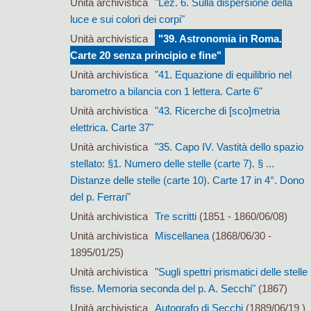
Unità archivistica
"Lez. 6. Sulla dispersione della
luce e sui colori dei corpi"
Unità archivistica
"39. Astronomia in Roma.
Carte 20 senza principio e fine"
Unità archivistica
"41. Equazione di equilibrio nel
barometro a bilancia con 1 lettera. Carte 6"
Unità archivistica
"43. Ricerche di [sco]metria
elettrica. Carte 37"
Unità archivistica
"35. Capo IV. Vastità dello spazio
stellato: §1. Numero delle stelle (carte 7). § ...
Distanze delle stelle (carte 10). Carte 17 in 4°. Dono
del p. Ferrari"
Unità archivistica
Tre scritti
(1851 - 1860/06/08)
Unità archivistica
Miscellanea
(1868/06/30 -
1895/01/25)
Unità archivistica
"Sugli spettri prismatici delle stelle
fisse. Memoria seconda del p. A. Secchi"
(1867)
Unità archivistica
Autografo di Secchi
(1889/06/19 )