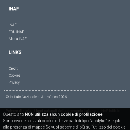
INAF
INAF
EDU INAF
Media INAF
LINKS
Crediti
Cookies
Privacy
© Istituto Nazionale di Astrofisica
2026
Polvere di stelle : i beni culturali dell'astronomia italiana
di
INAF Istituto
Questo sito
NON utilizza alcun cookie di profilazione
.
Nazionale di Astrofisica
è distribuito con
Sono invece utilizzati cookie di terze parti di tipo "analytic" e legati
Licenza
Creative Commons Attribuzione - Non commerciale - Condividi allo
alla presenza di mappe.Se vuoi saperne di più sull'utilizzo dei cookie