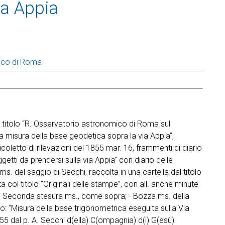
ia Appia
ico di Roma
 il titolo “R. Osservatorio astronomico di Roma sul
la misura della base geodetica sopra la via Appia”,
cicoletto di rilevazioni del 1855 mar. 16, frammenti di diario
getti da prendersi sulla via Appia” con diario delle
ms. del saggio di Secchi, raccolta in una cartella dal titolo
ta col titolo “Originali delle stampe”, con all. anche minute
i; - Seconda stesura ms., come sopra; - Bozza ms. della
: “Misura della base trigonometrica eseguita sulla Via
55 dal p. A. Secchi d(ella) C(ompagnia) d(i) G(esù)