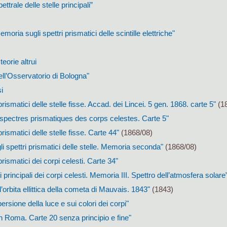
ttrale delle stelle principali”
moria sugli spettri prismatici delle scintille elettriche"
eorie altrui
dell’Osservatorio di Bologna"
i
 prismatici delle stelle fisse. Accad. dei Lincei. 5 gen. 1868. carte 5"
(18
 spectres prismatiques des corps celestes. Carte 5"
prismatici delle stelle fisse. Carte 44"
(1868/08)
li spettri prismatici delle stelle. Memoria seconda"
(1868/08)
 prismatici dei corpi celesti. Carte 34"
ri principali dei corpi celesti. Memoria III. Spettro dell’atmosfera solare
l’orbita ellittica della cometa di Mauvais. 1843"
(1843)
persione della luce e sui colori dei corpi"
n Roma. Carte 20 senza principio e fine"