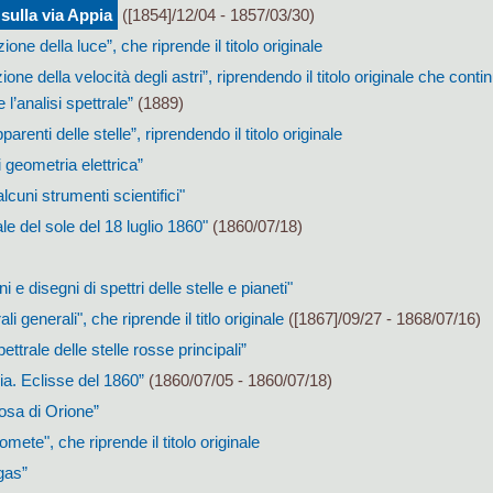
 sulla via Appia
([1854]/12/04 - 1857/03/30)
ione della luce”, che riprende il titolo originale
one della velocità degli astri”, riprendendo il titolo originale che contin
l’analisi spettrale”
(1889)
parenti delle stelle”, riprendendo il titolo originale
 geometria elettrica”
alcuni strumenti scientifici"
ale del sole del 18 luglio 1860"
(1860/07/18)
 e disegni di spettri delle stelle e pianeti"
ali generali", che riprende il titlo originale
([1867]/09/27 - 1868/07/16)
ettrale delle stelle rosse principali”
ia. Eclisse del 1860”
(1860/07/05 - 1860/07/18)
losa di Orione”
omete", che riprende il titolo originale
 gas”