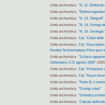
Unità archivistica
"N. 11. Elettricit
Unità archivistica
"Elettromagnetis
Unità archivistica
"N. 13. Telegrafi"
Unità archivistica
"N. 14. Orologi el
Unità archivistica
"N. 16. Geologia"
Unità archivistica
Cat. "Colori delle 
Unità archivistica
Cat. “Description
l’Institut Technomatique Porro pour 
Unità archivistica
"Schizzo apparten
Sebastiano, li 21 agosto 1820"
(1820
Unità archivistica
Cat. “Prolusione al
Unità archivistica
Cat. "Nuovi strum
Unità archivistica
"Parte III, il siste
Unità archivistica
"Orologi solari"
Unità archivistica
"Grandezza fotome
Unità archivistica
"Calcolo dell’ecli