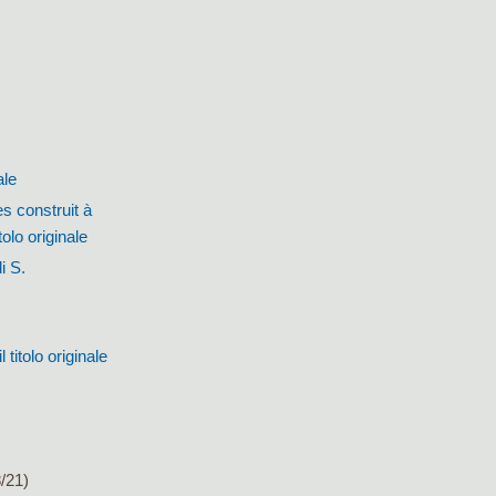
ale
s construit à
olo originale
i S.
titolo originale
/21)