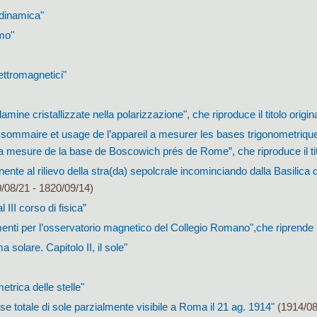
à dinamica"
mo"
ettromagnetici"
lamine cristallizzate nella polarizzazione", che riproduce il titolo origin
 sommaire et usage de l’appareil a mesurer les bases trigonometrique
la mesure de la base de Boscowich prés de Rome”, che riproduce il tit
ente al rilievo della stra(da) sepolcrale incominciando dalla Basilica d
/08/21 - 1820/09/14)
 III corso di fisica”
enti per l’osservatorio magnetico del Collegio Romano",che riprende il 
ma solare. Capitolo II, il sole"
trica delle stelle"
sse totale di sole parzialmente visibile a Roma il 21 ag. 1914"
(1914/08