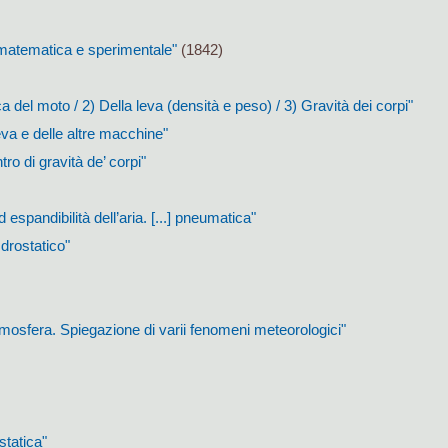
a matematica e sperimentale"
(1842)
a del moto / 2) Della leva (densità e peso) / 3) Gravità dei corpi"
eva e delle altre macchine"
ro di gravità de’ corpi"
d espandibilità dell’aria. [...] pneumatica"
 Idrostatico"
atmosfera. Spiegazione di varii fenomeni meteorologici"
 statica"