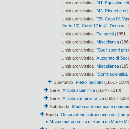
Unità archivistica
"41. Equazione di 
Unità archivistica
"43. Ricerche di [
Unità archivistica
"35. Capo IV. Vast
(carte 10). Carte 17 in 4°. Dono del p
Unità archivistica
Tre scritti
(1851 -
Unità archivistica
Miscellanea
(1868
Unità archivistica
"Sugli spettri pri
Unità archivistica
Autografo di Sec
Unità archivistica
Miscellanea
(185
Unità archivistica
"Scritti scientific
Sub-fondo
Pietro Tacchini
(1861 - 1904
Serie
Attività scientifica
(1834 - 1919)
Serie
Attività amministrativa
(1891 - 1923
Sub-fondo
Museo astronomico e coperni
Fondo
Osservatorio astronomico del Campid
e Museo astronomico di Roma su Monte Mar