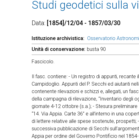
Studi geodetici sulla v
Data
[1854]/12/04 - 1857/03/30
Istituzione archivistica
Osservatorio Astronom
Unità di conservazione
busta 90
Fascicolo.
Il fasc. contiene: - Un registro di appunti, recante
Campidoglio. Appunti del P. Secchi ed aiutanti nel
contenente rilevazioni e schizzi e, allegati, un fas
della campagna di rilevazione, “Inventario degli og
giornate 4-12 ottobre (s.a.); - Stesura preliminare 
“14. Via Appia. Carte 36” e all’interno in una coper
di lettere relative alle spese sostenute, prospett
successiva pubblicazione di Secchi sull’argomento
Appia per ordine del Governo Pontificio nel 1854-