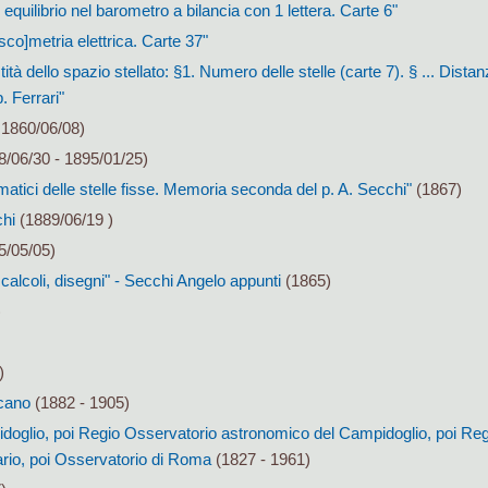
equilibrio nel barometro a bilancia con 1 lettera. Carte 6"
sco]metria elettrica. Carte 37"
ità dello spazio stellato: §1. Numero delle stelle (carte 7). § ... Distan
. Ferrari"
 1860/06/08)
/06/30 - 1895/01/25)
smatici delle stelle fisse. Memoria seconda del p. A. Secchi"
(1867)
chi
(1889/06/19 )
5/05/05)
i, calcoli, disegni" - Secchi Angelo appunti
(1865)
)
)
cano
(1882 - 1905)
oglio, poi Regio Osservatorio astronomico del Campidoglio, poi Reg
io, poi Osservatorio di Roma
(1827 - 1961)