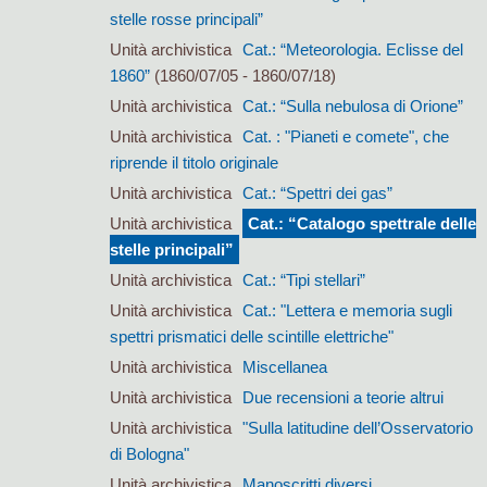
stelle rosse principali”
Unità archivistica
Cat.: “Meteorologia. Eclisse del
1860”
(1860/07/05 - 1860/07/18)
Unità archivistica
Cat.: “Sulla nebulosa di Orione”
Unità archivistica
Cat. : "Pianeti e comete", che
riprende il titolo originale
Unità archivistica
Cat.: “Spettri dei gas”
Unità archivistica
Cat.: “Catalogo spettrale delle
stelle principali”
Unità archivistica
Cat.: “Tipi stellari”
Unità archivistica
Cat.: "Lettera e memoria sugli
spettri prismatici delle scintille elettriche"
Unità archivistica
Miscellanea
Unità archivistica
Due recensioni a teorie altrui
Unità archivistica
"Sulla latitudine dell’Osservatorio
di Bologna"
Unità archivistica
Manoscritti diversi