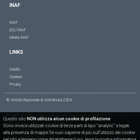
INAF
INAF
EDU INAF
Media INAF
LINKS
Crediti
Cookies
Privacy
© Istituto Nazionale di Astrofisica
2026
Polvere di stelle : i beni culturali dell'astronomia italiana
di
INAF Istituto
Questo sito
NON utilizza alcun cookie di profilazione
.
Nazionale di Astrofisica
è distribuito con
Sono invece utilizzati cookie di terze parti di tipo "analytic" e legati
Licenza
Creative Commons Attribuzione - Non commerciale - Condividi allo
alla presenza di mappe.Se vuoi saperne di più sull'utilizzo dei cookie
stesso modo 4.0 Internazionale
nel sito e leggere come disabilitarne l'uso, leggi la nostra informativa