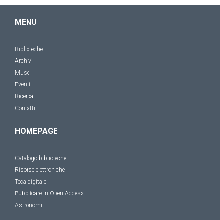
MENU
Biblioteche
Archivi
Musei
Eventi
Ricerca
Contatti
HOMEPAGE
Catalogo biblioteche
Risorse elettroniche
Teca digitale
Pubblicare in Open Access
Astronomi