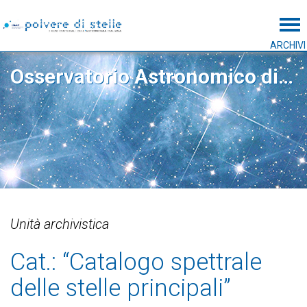
Tog
ARCHIVI
Osservatorio Astronomico di Roma
Unità archivistica
Cat.: “Catalogo spettrale
delle stelle principali”