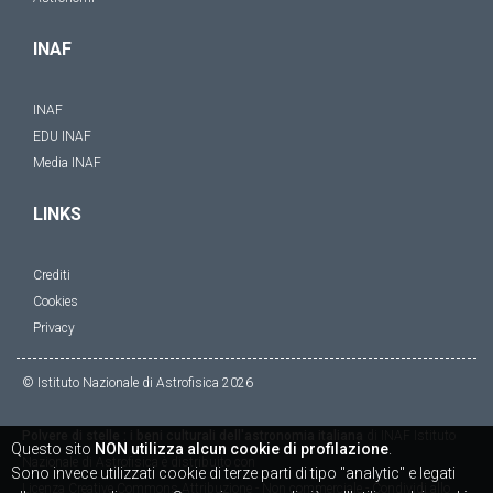
INAF
INAF
EDU INAF
Media INAF
LINKS
Crediti
Cookies
Privacy
© Istituto Nazionale di Astrofisica
2026
Polvere di stelle : i beni culturali dell'astronomia italiana
di
INAF Istituto
Questo sito
NON utilizza alcun cookie di profilazione
.
Nazionale di Astrofisica
è distribuito con
Sono invece utilizzati cookie di terze parti di tipo "analytic" e legati
Licenza
Creative Commons Attribuzione - Non commerciale - Condividi allo