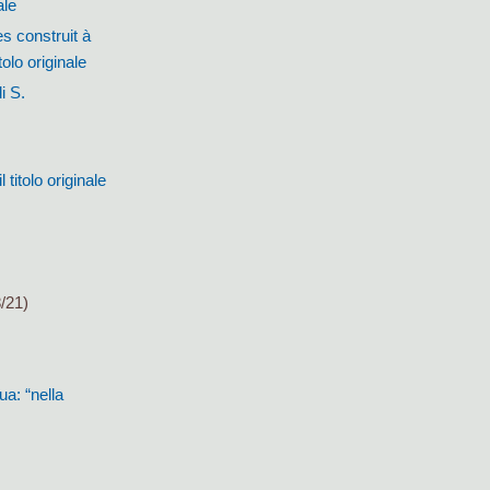
ale
s construit à
olo originale
i S.
titolo originale
/21)
ua: “nella