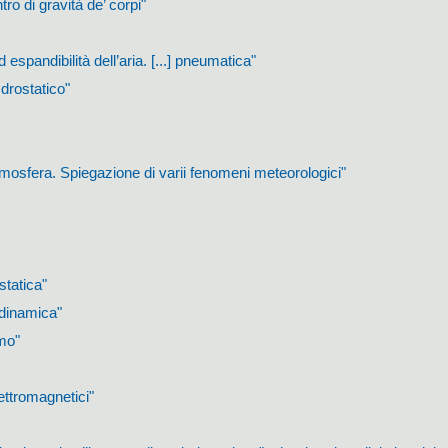
ro di gravità de’ corpi"
d espandibilità dell’aria. [...] pneumatica"
 Idrostatico"
atmosfera. Spiegazione di varii fenomeni meteorologici"
 statica"
à dinamica"
mo"
ettromagnetici"