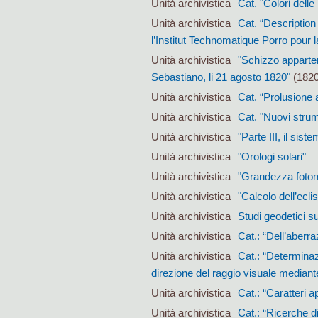
Unità archivistica
Cat. "Colori delle 
Unità archivistica
Cat. “Description
l’Institut Technomatique Porro pour 
Unità archivistica
"Schizzo apparten
Sebastiano, li 21 agosto 1820"
(1820
Unità archivistica
Cat. “Prolusione al
Unità archivistica
Cat. "Nuovi strum
Unità archivistica
"Parte III, il siste
Unità archivistica
"Orologi solari"
Unità archivistica
"Grandezza fotome
Unità archivistica
"Calcolo dell’ecli
Unità archivistica
Studi geodetici su
Unità archivistica
Cat.: “Dell’aberraz
Unità archivistica
Cat.: “Determinazi
direzione del raggio visuale mediante 
Unità archivistica
Cat.: “Caratteri ap
Unità archivistica
Cat.: “Ricerche di