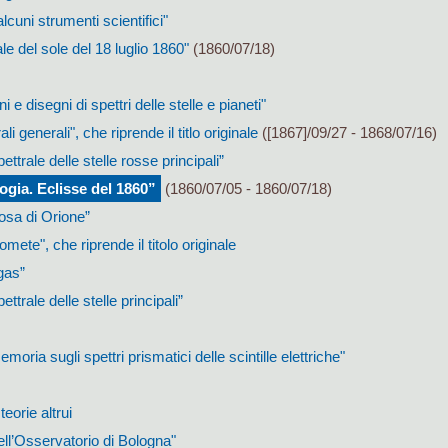
alcuni strumenti scientifici"
ale del sole del 18 luglio 1860"
(1860/07/18)
 e disegni di spettri delle stelle e pianeti"
ali generali", che riprende il titlo originale
([1867]/09/27 - 1868/07/16)
ettrale delle stelle rosse principali”
ogia. Eclisse del 1860”
(1860/07/05 - 1860/07/18)
losa di Orione”
omete", che riprende il titolo originale
 gas”
ttrale delle stelle principali”
moria sugli spettri prismatici delle scintille elettriche"
eorie altrui
dell’Osservatorio di Bologna"