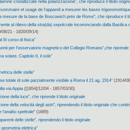
lamine cristallizzate nella polarizzazione", che riproduce il titolo origin
 sommaire et usage de l’appareil a mesurer les bases trigonometrique
la mesure de la base de Boscowich prés de Rome”, che riproduce il tit
ente al rilievo della stra(da) sepolcrale incominciando dalla Basilica d
/08/21 - 1820/09/14)
 III corso di fisica”
enti per l’osservatorio magnetico del Collegio Romano",che riprende il 
ma solare. Capitolo II, il sole"
trica delle stelle"
sse totale di sole parzialmente visibile a Roma il 21 ag. 1914"
(1914/08
lla via Appia
([1854]/12/04 - 1857/03/30)
ione della luce”, che riprende il titolo originale
one della velocità degli astri”, riprendendo il titolo originale che contin
l’analisi spettrale”
(1889)
parenti delle stelle”, riprendendo il titolo originale
 geometria elettrica”