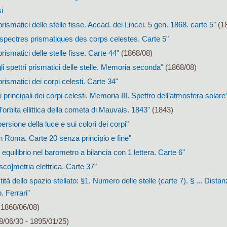
i
 prismatici delle stelle fisse. Accad. dei Lincei. 5 gen. 1868. carte 5"
(18
 spectres prismatiques des corps celestes. Carte 5"
prismatici delle stelle fisse. Carte 44"
(1868/08)
li spettri prismatici delle stelle. Memoria seconda"
(1868/08)
 prismatici dei corpi celesti. Carte 34"
ri principali dei corpi celesti. Memoria III. Spettro dell’atmosfera solare
l’orbita ellittica della cometa di Mauvais. 1843"
(1843)
persione della luce e sui colori dei corpi"
n Roma. Carte 20 senza principio e fine"
equilibrio nel barometro a bilancia con 1 lettera. Carte 6"
sco]metria elettrica. Carte 37"
ità dello spazio stellato: §1. Numero delle stelle (carte 7). § ... Distan
. Ferrari"
 1860/06/08)
/06/30 - 1895/01/25)