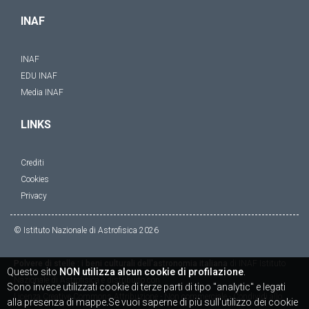
INAF
INAF
EDU INAF
Media INAF
LINKS
Crediti
Cookies
Privacy
© Istituto Nazionale di Astrofisica
2026
Polvere di stelle : i beni culturali dell'astronomia italiana
di
INAF Istituto
Questo sito
NON utilizza alcun cookie di profilazione
.
Nazionale di Astrofisica
è distribuito con
Sono invece utilizzati cookie di terze parti di tipo "analytic" e legati
Licenza
Creative Commons Attribuzione - Non commerciale - Condividi allo
alla presenza di mappe.Se vuoi saperne di più sull'utilizzo dei cookie