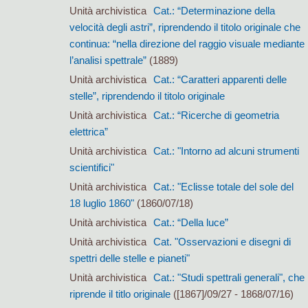
Unità archivistica
Cat.: “Determinazione della
velocità degli astri”, riprendendo il titolo originale che
continua: “nella direzione del raggio visuale mediante
l’analisi spettrale”
(1889)
Unità archivistica
Cat.: “Caratteri apparenti delle
stelle”, riprendendo il titolo originale
Unità archivistica
Cat.: “Ricerche di geometria
elettrica”
Unità archivistica
Cat.: "Intorno ad alcuni strumenti
scientifici"
Unità archivistica
Cat.: "Eclisse totale del sole del
18 luglio 1860"
(1860/07/18)
Unità archivistica
Cat.: “Della luce”
Unità archivistica
Cat. "Osservazioni e disegni di
spettri delle stelle e pianeti"
Unità archivistica
Cat.: "Studi spettrali generali", che
riprende il titlo originale
([1867]/09/27 - 1868/07/16)