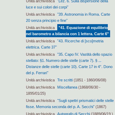
Unità archivistica
"Lez. 6. Sulla dispersione della
luce e sui colori dei corpi"
Unità archivistica
"39. Astronomia in Roma. Carte
20 senza principio e fine"
Unità archivistica
"41. Equazione di equilibrio
nel barometro a bilancia con 1 lettera. Carte 6"
Unità archivistica
"43. Ricerche di [sco]metria
elettrica. Carte 37"
Unità archivistica
"35. Capo IV. Vastità dello spazio
stellato: §1. Numero delle stelle (carte 7). § ...
Distanze delle stelle (carte 10). Carte 17 in 4°. Dono
del p. Ferrari"
Unità archivistica
Tre scritti
(1851 - 1860/06/08)
Unità archivistica
Miscellanea
(1868/06/30 -
1895/01/25)
Unità archivistica
"Sugli spettri prismatici delle stelle
fisse. Memoria seconda del p. A. Secchi"
(1867)
Unità archivistica
Autografo di Secchi
(1889/06/19 )