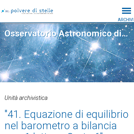
Tog
ARCHIVI
Osservatorio Astronomico di Roma
Unità archivistica
"41. Equazione di equilibrio
nel barometro a bilancia