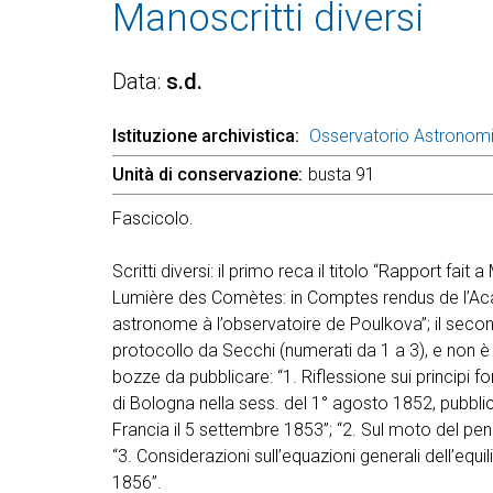
Manoscritti diversi
Data
s.d.
Istituzione archivistica
Osservatorio Astronom
Unità di conservazione
busta 91
Fascicolo.
Scritti diversi: il primo reca il titolo “Rapport fai
Lumière des Comètes: in Comptes rendus de l’Acad
astronome à l’observatoire de Poulkova”; il secondo
protocollo da Secchi (numerati da 1 a 3), e non è c
bozze da pubblicare: “1. Riflessione sui principi f
di Bologna nella sess. del 1° agosto 1852, pubbli
Francia il 5 settembre 1853”; “2. Sul moto del pe
“3. Considerazioni sull’equazioni generali dell’equil
1856”.