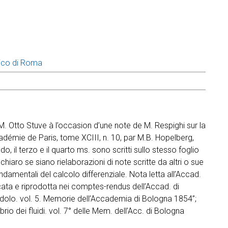
ico di Roma
t a M. Otto Stuve à l’occasion d’une note de M. Respighi sur la
émie de Paris, tome XCIII, n. 10, par M.B. Hopelberg,
, il terzo e il quarto ms. sono scritti sullo stesso foglio
hiaro se siano rielaborazioni di note scritte da altri o sue
ondamentali del calcolo differenziale. Nota letta all’Accad.
cata e riprodotta nei comptes-rendus dell’Accad. di
ndolo. vol. 5. Memorie dell’Accademia di Bologna 1854”;
ibrio dei fluidi. vol. 7° delle Mem. dell’Acc. di Bologna