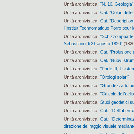
Unità archivistica
"N. 16. Geologia"
Unità archivistica
Cat. "Colori delle 
Unità archivistica
Cat. “Description
l’Institut Technomatique Porro pour 
Unità archivistica
"Schizzo apparten
Sebastiano, li 21 agosto 1820"
(1820
Unità archivistica
Cat. “Prolusione al
Unità archivistica
Cat. "Nuovi strum
Unità archivistica
"Parte III, il siste
Unità archivistica
"Orologi solari"
Unità archivistica
"Grandezza fotome
Unità archivistica
"Calcolo dell’ecli
Unità archivistica
Studi geodetici su
Unità archivistica
Cat.: “Dell’aberraz
Unità archivistica
Cat.: “Determinazi
direzione del raggio visuale mediante 