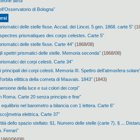
eorie altrui
dell’Osservatorio di Bologna"
ersi
 prismatici delle stelle fisse. Accad. dei Lincei. 5 gen. 1868. carte 5"
(18
 spectres prismatiques des corps celestes. Carte 5"
prismatici delle stelle fisse. Carte 44"
(1868/08)
li spettri prismatici delle stelle. Memoria seconda"
(1868/08)
 prismatici dei corpi celesti. Carte 34"
ri principali dei corpi celesti. Memoria III. Spettro dell’atmosfera solare
l’orbita ellittica della cometa di Mauvais. 1843"
(1843)
persione della luce e sui colori dei corpi"
n Roma. Carte 20 senza principio e fine"
equilibrio nel barometro a bilancia con 1 lettera. Carte 6"
sco]metria elettrica. Carte 37"
ità dello spazio stellato: §1. Numero delle stelle (carte 7). § ... Distan
. Ferrari"
 1860/06/08)