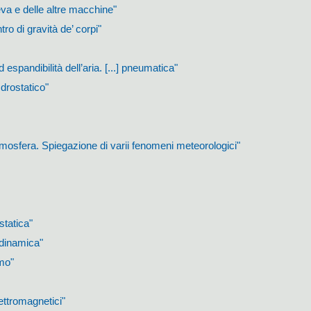
eva e delle altre macchine"
ro di gravità de’ corpi"
d espandibilità dell’aria. [...] pneumatica"
 Idrostatico"
atmosfera. Spiegazione di varii fenomeni meteorologici"
 statica"
à dinamica"
mo"
ettromagnetici"