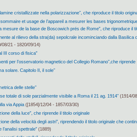
lamine cristallizzate nella polarizzazione", che riproduce il titolo origin
 sommaire et usage de l’appareil a mesurer les bases trigonometrique
la mesure de la base de Boscowich prés de Rome”, che riproduce il tit
ente al rilievo della stra(da) sepolcrale incominciando dalla Basilica d
/08/21 - 1820/09/14)
 III corso di fisica”
enti per l’osservatorio magnetico del Collegio Romano",che riprende il 
ma solare. Capitolo II, il sole"
trica delle stelle"
sse totale di sole parzialmente visibile a Roma il 21 ag. 1914"
(1914/08
lla via Appia
([1854]/12/04 - 1857/03/30)
ione della luce”, che riprende il titolo originale
one della velocità degli astri”, riprendendo il titolo originale che contin
l’analisi spettrale”
(1889)