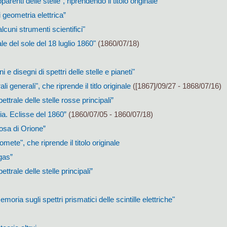
parenti delle stelle”, riprendendo il titolo originale
 geometria elettrica”
alcuni strumenti scientifici"
ale del sole del 18 luglio 1860"
(1860/07/18)
 e disegni di spettri delle stelle e pianeti"
ali generali", che riprende il titlo originale
([1867]/09/27 - 1868/07/16)
ettrale delle stelle rosse principali”
ia. Eclisse del 1860”
(1860/07/05 - 1860/07/18)
losa di Orione”
omete", che riprende il titolo originale
 gas”
ttrale delle stelle principali”
moria sugli spettri prismatici delle scintille elettriche"