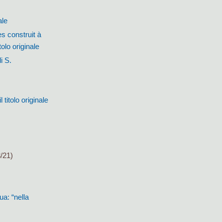
ale
s construit à
olo originale
i S.
titolo originale
/21)
ua: “nella