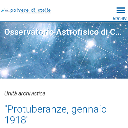
Tog
ARCHIVI
Osservatorio Astrofisico di Catania
Unità archivistica
"Protuberanze, gennaio
1918"