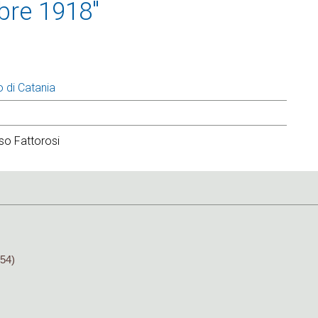
bre 1918"
o di Catania
so Fattorosi
54)