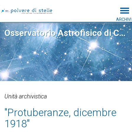
Tog
ARCHIVI
Osservatorio Astrofisico di Catania
Unità archivistica
"Protuberanze, dicembre
1918"