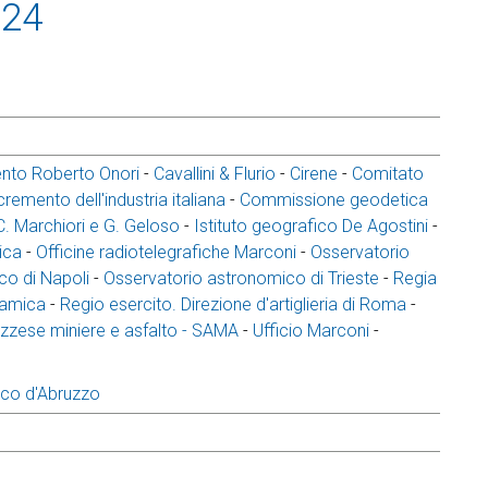
924
ento Roberto Onori
-
Cavallini & Flurio
-
Cirene
-
Comitato
cremento dell'industria italiana
-
Commissione geodetica
C. Marchiori e G. Geloso
-
Istituto geografico De Agostini
-
ica
-
Officine radiotelegrafiche Marconi
-
Osservatorio
co di Napoli
-
Osservatorio astronomico di Trieste
-
Regia
namica
-
Regio esercito. Direzione d'artiglieria di Roma
-
zzese miniere e asfalto - SAMA
-
Ufficio Marconi
-
ico d'Abruzzo