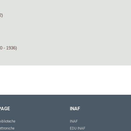
2)
0 - 1936)
PAGE
INAF
iblioteche
INAF
ettroniche
EDU INAF