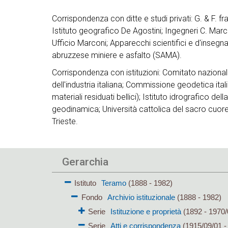
Corrispondenza con ditte e studi privati: G. & F. frat
Istituto geografico De Agostini; Ingegneri C. Marc
Ufficio Marconi; Apparecchi scientifici e d'insegn
abruzzese miniere e asfalto (SAMA).
Corrispondenza con istituzioni: Comitato nazionale
dell'industria italiana; Commissione geodetica itali
materiali residuati bellici); Istituto idrografico de
geodinamica; Università cattolica del sacro cuor
Trieste.
Gerarchia
Istituto
Teramo
(1888 - 1982)
Fondo
Archivio istituzionale
(1888 - 1982)
Serie
Istituzione e proprietà
(1892 - 1970/
Serie
Atti e corrispondenza
(1915/09/01 -