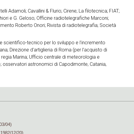
elli Adamoli; Cavallini & Flurio; Cirene; La filotecnica; FIAT;
hiori e G. Geloso; Officine radiotelegrafiche Marconi;
amento Roberto Onori; Rivista di radiotelegrafia; Società
 scientifico-tecnico per lo sviluppo e l'incremento
ana; Direzione d'artiglieria di Roma (per l'acquisto di
lla regia Marina; Ufficio centrale di meteorologia e
e; osservatori astronomici di Capodimonte, Catania,
03/04)
 1982/12/20)