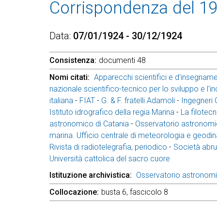
Corrispondenza del 1
Data
07/01/1924 - 30/12/1924
Consistenza
documenti 48
Nomi citati
Apparecchi scientifici e d'insegnam
nazionale scientifico-tecnico per lo sviluppo e l'in
italiana
-
FIAT
-
G. & F. fratelli Adamoli
-
Ingegneri 
Istituto idrografico della regia Marina
-
La filotecn
astronomico di Catania
-
Osservatorio astronomi
marina. Ufficio centrale di meteorologia e geodi
Rivista di radiotelegrafia, periodico
-
Società abru
Università cattolica del sacro cuore
Istituzione archivistica
Osservatorio astronom
Collocazione
busta 6, fascicolo 8