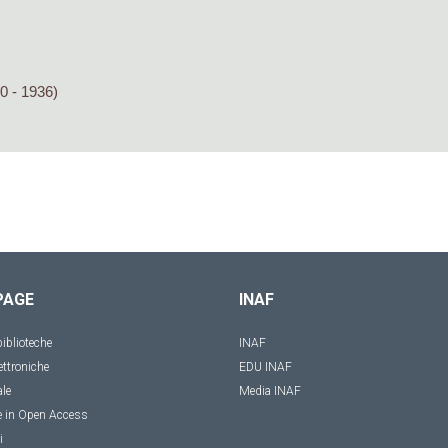
0 - 1936)
PAGE
INAF
iblioteche
INAF
ettroniche
EDU INAF
ale
Media INAF
e in Open Access
i