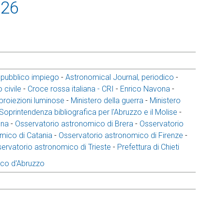
926
 pubblico impiego
-
Astronomical Journal, periodico
-
 civile
-
Croce rossa italiana - CRI
-
Enrico Navona
-
o proiezioni luminose
-
Ministero della guerra
-
Ministero
 Soprintendenza bibliografica per l'Abruzzo e il Molise
-
gna
-
Osservatorio astronomico di Brera
-
Osservatorio
mico di Catania
-
Osservatorio astronomico di Firenze
-
ervatorio astronomico di Trieste
-
Prefettura di Chieti
ico d'Abruzzo