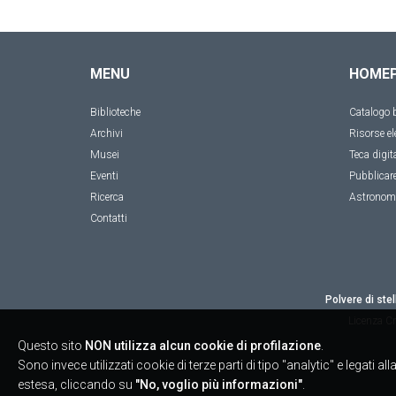
MENU
HOME
Biblioteche
Catalogo b
Archivi
Risorse el
Musei
Teca digit
Eventi
Pubblicar
Ricerca
Astronom
Contatti
Polvere di stel
Licenza
Cr
Questo sito
NON utilizza alcun cookie di profilazione
.
Sono invece utilizzati cookie di terze parti di tipo "analytic" e legati 
estesa, cliccando su
"No, voglio più informazioni"
.