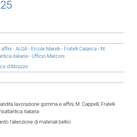
925
ffini - ALGA
-
Ercole Marelli
-
Fratelli Calanca
-
M.
ntica italiana
-
Ufficio Marconi
ico d'Abruzzo
dita lavorazione gomma e affini; M. Cappelli; Fratelli
nsatlantica italiana.
do l'alienzione di materiali bellici.