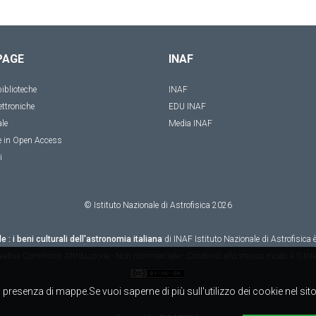
PAGE
INAF
iblioteche
INAF
ettroniche
EDU INAF
ale
Media INAF
e in Open Access
i
© Istituto Nazionale di Astrofisica
2026
le : i beni culturali dell'astronomia italiana
di
INAF Istituto Nazionale di Astrofisica
è
eative Commons Attribuzione - Non commerciale - Condividi allo stesso modo 4.0 Inte
alla presenza di mappe.Se vuoi saperne di più sull'utilizzo dei cookie nel si