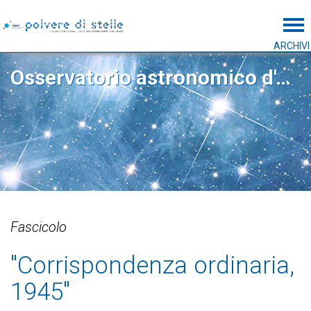
Tog
ARCHIVI
Osservatorio astronomico d'Abruzzo
Fascicolo
"Corrispondenza ordinaria,
1945"