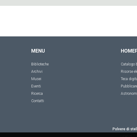
MENU
HOME
Biblioteche
Catalogo b
Archivi
Risorse el
Musei
Teca digit
Eventi
Pubblicar
Ricerca
Astronom
Contatti
Polvere di stel
Licenza
Cr