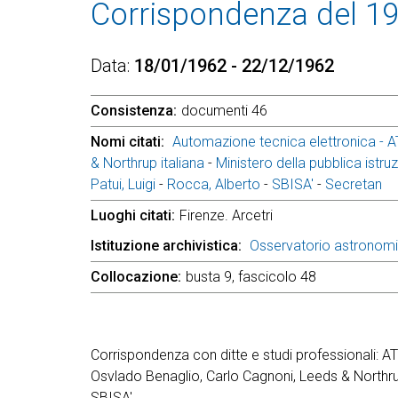
Corrispondenza del 1
Data
18/01/1962 - 22/12/1962
Consistenza
documenti 46
Nomi citati
Automazione tecnica elettronica - 
& Northrup italiana
-
Ministero della pubblica istru
Patui, Luigi
-
Rocca, Alberto
-
SBISA'
-
Secretan
Luoghi citati
Firenze. Arcetri
Istituzione archivistica
Osservatorio astronom
Collocazione
busta 9, fascicolo 48
Corrispondenza con ditte e studi professionali: A
Osvlado Benaglio, Carlo Cagnoni, Leeds & Northrup 
SBISA'.