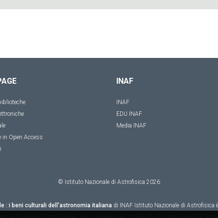
PAGE
INAF
iblioteche
INAF
ettroniche
EDU INAF
ale
Media INAF
e in Open Access
i
© Istituto Nazionale di Astrofisica
2026
le : i beni culturali dell'astronomia italiana
di
INAF Istituto Nazionale di Astrofisica
è
eative Commons Attribuzione - Non commerciale - Condividi allo stesso modo 4.0 Inte