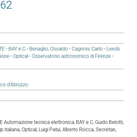
962
ATE
-
BAY e C
-
Benaglio, Osvaldo
-
Cagnoni, Carlo
-
Leeds
zione
-
Optical
-
Osservatorio astronomico di Firenze
-
ico d'Abruzzo
TE Automazione tecnica elettronica, BAY e C, Guido Belotti,
italiana, Optical, Luigi Patui, Alberto Rocca, Secretan,