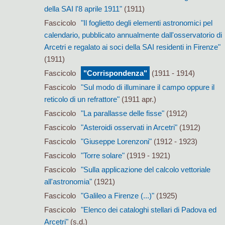
della SAI l'8 aprile 1911"
(1911)
Fascicolo
"Il foglietto degli elementi astronomici pel
calendario, pubblicato annualmente dall'osservatorio di
Arcetri e regalato ai soci della SAI residenti in Firenze"
(1911)
Fascicolo
"Corrispondenza"
(1911 - 1914)
Fascicolo
"Sul modo di illuminare il campo oppure il
reticolo di un refrattore"
(1911 apr.)
Fascicolo
"La parallasse delle fisse"
(1912)
Fascicolo
"Asteroidi osservati in Arcetri"
(1912)
Fascicolo
"Giuseppe Lorenzoni"
(1912 - 1923)
Fascicolo
"Torre solare"
(1919 - 1921)
Fascicolo
"Sulla applicazione del calcolo vettoriale
all'astronomia"
(1921)
Fascicolo
"Galileo a Firenze (...)"
(1925)
Fascicolo
"Elenco dei cataloghi stellari di Padova ed
Arcetri"
(s.d.)