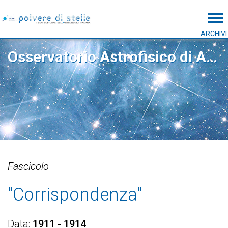
Tog
ARCHIVI
Osservatorio Astrofisico di Arcetri
Fascicolo
"Corrispondenza"
Data
1911 - 1914