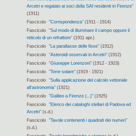
Arcetri e regalato ai soci della SAI residenti in Firenze"
(1911)
Fascicolo
"Corrispondenza"
(1911 - 1914)
Fascicolo
"Sul modo di illuminare il campo oppure il
reticolo di un refrattore"
(1911 apr.)
Fascicolo
"La parallasse delle fisse"
(1912)
Fascicolo
"Asteroidi osservati in Arcetri"
(1912)
Fascicolo
"Giuseppe Lorenzoni"
(1912 - 1923)
Fascicolo
"Torre solare"
(1919 - 1921)
Fascicolo
"Sulla applicazione del calcolo vettoriale
all'astronomia"
(1921)
Fascicolo
"Galileo a Firenze (...)"
(1925)
Fascicolo
"Elenco dei cataloghi stellari di Padova ed
Arcetri"
(s.d.)
Fascicolo
"Tavole contenenti i quadrati dei numeri"
(s.d.)
Fascicolo
Tavole logaritmiche a stampa
(s.d.)