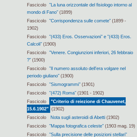
Fascicolo
"La luna orizzontale del fisiologo intorno al
mondo di Fano"
(1899)
Fascicolo
"Corrispondenza sulle comete"
(1899 -
1902)
Fascicolo
"(433) Eros. Osservazioni" e "(433) Eros.
Calcoli"
(1900)
Fascicolo
"Venere. Congiunzioni inferiori, 26 febbraio
?"
(1900)
Fascicolo
"Il numero assoluto dell'era volgare nel
periodo giuliano"
(1900)
Fascicolo
"Sismogrammi"
(1901)
Fascicolo
"(472) Roma"
(1901 - 1902)
Fascicolo
"Criterio di reiezione di Chauvenet,
15.6.1902"
(1902)
Fascicolo
Nota sugli asteroidi di Abetti
(1902)
Fascicolo
"Mappa fotografica celeste"
(1903 mag. 19)
Fascicolo
"Sulla precisione delle posizioni stellari"