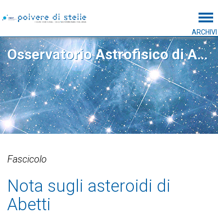
Tog
ARCHIVI
Osservatorio Astrofisico di Arcetri
Fascicolo
Nota sugli asteroidi di
Abetti