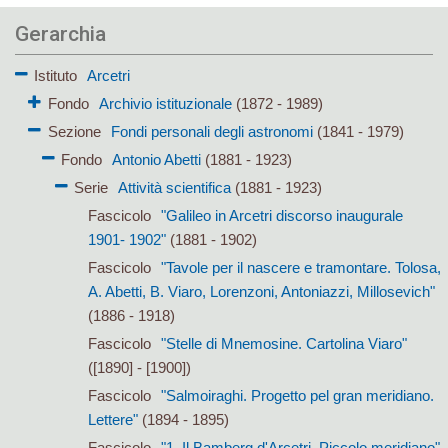
Gerarchia
Istituto
Arcetri
Fondo
Archivio istituzionale
(1872 - 1989)
Sezione
Fondi personali degli astronomi
(1841 - 1979)
Fondo
Antonio Abetti
(1881 - 1923)
Serie
Attività scientifica
(1881 - 1923)
Fascicolo
"Galileo in Arcetri discorso inaugurale
1901- 1902"
(1881 - 1902)
Fascicolo
"Tavole per il nascere e tramontare. Tolosa,
A. Abetti, B. Viaro, Lorenzoni, Antoniazzi, Millosevich"
(1886 - 1918)
Fascicolo
"Stelle di Mnemosine. Cartolina Viaro"
([1890] - [1900])
Fascicolo
"Salmoiraghi. Progetto pel gran meridiano.
Lettere"
(1894 - 1895)
Fascicolo
"1. Il Bamberg d'Arcetri. Piccolo meridiano"