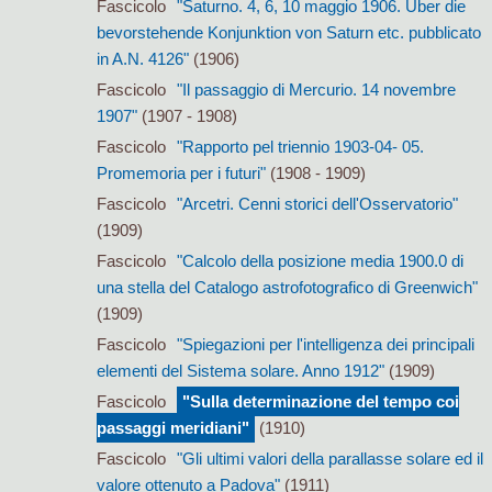
Fascicolo
"Saturno. 4, 6, 10 maggio 1906. Über die
bevorstehende Konjunktion von Saturn etc. pubblicato
in A.N. 4126"
(1906)
Fascicolo
"Il passaggio di Mercurio. 14 novembre
1907"
(1907 - 1908)
Fascicolo
"Rapporto pel triennio 1903-04- 05.
Promemoria per i futuri"
(1908 - 1909)
Fascicolo
"Arcetri. Cenni storici dell'Osservatorio"
(1909)
Fascicolo
"Calcolo della posizione media 1900.0 di
una stella del Catalogo astrofotografico di Greenwich"
(1909)
Fascicolo
"Spiegazioni per l'intelligenza dei principali
elementi del Sistema solare. Anno 1912"
(1909)
Fascicolo
"Sulla determinazione del tempo coi
passaggi meridiani"
(1910)
Fascicolo
"Gli ultimi valori della parallasse solare ed il
valore ottenuto a Padova"
(1911)