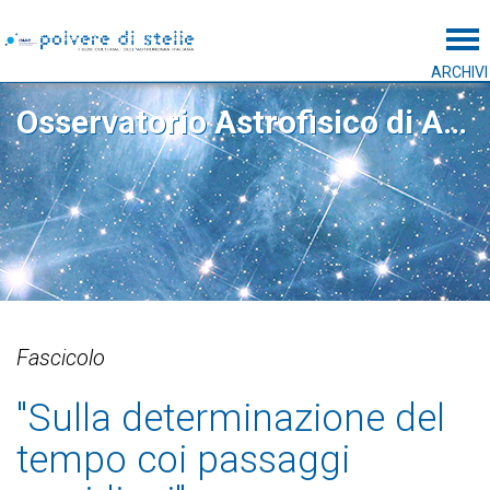
Tog
ARCHIVI
Osservatorio Astrofisico di Arcetri
Fascicolo
"Sulla determinazione del
tempo coi passaggi