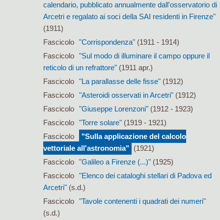
calendario, pubblicato annualmente dall'osservatorio di
Arcetri e regalato ai soci della SAI residenti in Firenze"
(1911)
Fascicolo
"Corrispondenza"
(1911 - 1914)
Fascicolo
"Sul modo di illuminare il campo oppure il
reticolo di un refrattore"
(1911 apr.)
Fascicolo
"La parallasse delle fisse"
(1912)
Fascicolo
"Asteroidi osservati in Arcetri"
(1912)
Fascicolo
"Giuseppe Lorenzoni"
(1912 - 1923)
Fascicolo
"Torre solare"
(1919 - 1921)
Fascicolo
"Sulla applicazione del calcolo
vettoriale all'astronomia"
(1921)
Fascicolo
"Galileo a Firenze (...)"
(1925)
Fascicolo
"Elenco dei cataloghi stellari di Padova ed
Arcetri"
(s.d.)
Fascicolo
"Tavole contenenti i quadrati dei numeri"
(s.d.)