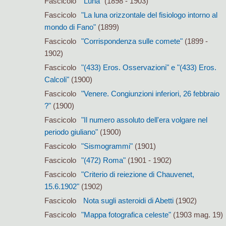
Fascicolo
"Luna"
(1898 - 1903)
Fascicolo
"La luna orizzontale del fisiologo intorno al
mondo di Fano"
(1899)
Fascicolo
"Corrispondenza sulle comete"
(1899 -
1902)
Fascicolo
"(433) Eros. Osservazioni" e "(433) Eros.
Calcoli"
(1900)
Fascicolo
"Venere. Congiunzioni inferiori, 26 febbraio
?"
(1900)
Fascicolo
"Il numero assoluto dell'era volgare nel
periodo giuliano"
(1900)
Fascicolo
"Sismogrammi"
(1901)
Fascicolo
"(472) Roma"
(1901 - 1902)
Fascicolo
"Criterio di reiezione di Chauvenet,
15.6.1902"
(1902)
Fascicolo
Nota sugli asteroidi di Abetti
(1902)
Fascicolo
"Mappa fotografica celeste"
(1903 mag. 19)