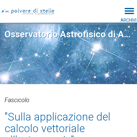
Tog
ARCHIVI
Osservatorio Astrofisico di Arcetri
Fascicolo
"Sulla applicazione del
calcolo vettoriale