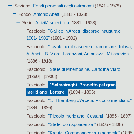
Sezione
Fondi personali degli astronomi
(1841 - 1979)
Fondo
Antonio Abetti
(1881 - 1923)
Serie
Attività scientifica
(1881 - 1923)
Fascicolo
"Galileo in Arcetri discorso inaugurale
1901- 1902"
(1881 - 1902)
Fascicolo
"Tavole per il nascere e tramontare. Tolosa,
A. Abetti, B. Viaro, Lorenzoni, Antoniazzi, Millosevich"
(1886 - 1918)
Fascicolo
"Stelle di Mnemosine. Cartolina Viaro"
([1890] - [1900])
Fascicolo
"Salmoiraghi. Progetto pel gran
meridiano. Lettere"
(1894 - 1895)
Fascicolo
"1. Il Bamberg d'Arcetri. Piccolo meridiano"
(1894 - 1896)
Fascicolo
"Piccolo meridiano. Costanti"
(1895 - 1897)
Fascicolo
"Stelle: corrispondenza "
(1895 - 1898)
Fascicolo
"Kreutz. Corrispondenza in generale"
(1895