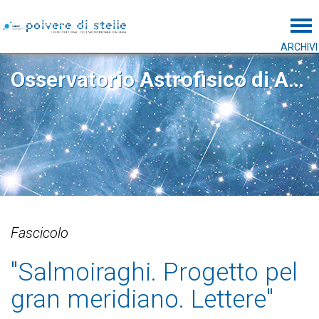
Tog
ARCHIVI
Osservatorio Astrofisico di Arcetri
Fascicolo
"Salmoiraghi. Progetto pel
gran meridiano. Lettere"